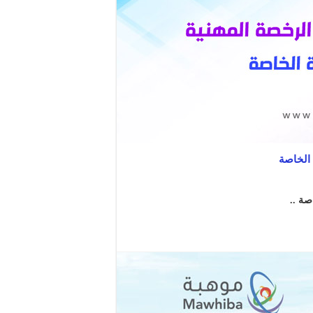
 الخاصة
صة ..