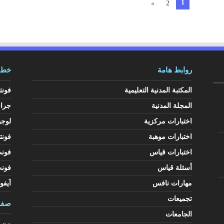
1
»
2
روابط هامة
خطوط
المكتبة المدنية التعليمية
فونت
المجلة المدنية
جرا
اختبارات مركزية
لوجو
اختبارات موهبة
فونت
اختبارات قياس
فون
أسئلة قياس
فون
مهارات نافس
آيفو
تجميعات
صفح
الجامعات
من ن