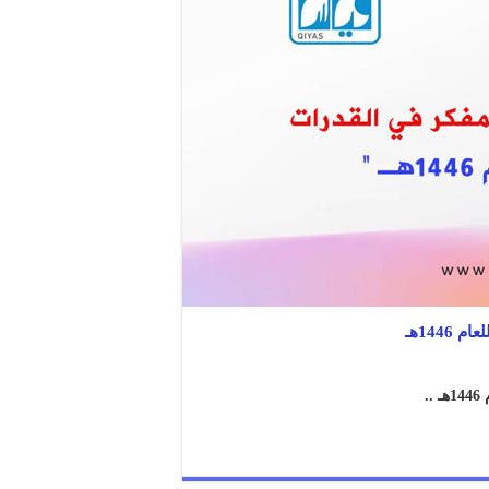
144هـ
.