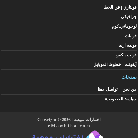
فونتاري | فن الخط
جرافيكي
لوجوهاتي.كوم
فونتات
فونت آرت
فونت باكس
آيفونت | خطوط الموبايل
صفحات
من نحن – تواصل معنا
سياسة الخصوصية
اختبارات موهبة
| Copyright © 2026
e M a w h i b a . c o m