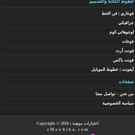
خطوط الكتابة والتصميم
فونتاري | فن الخط
جرافيكي
لوجوهاتي.كوم
فونتات
فونت آرت
فونت باكس
آيفونت | خطوط الموبايل
صفحات
من نحن – تواصل معنا
سياسة الخصوصية
اختبارات موهبة
| Copyright © 2026
e M a w h i b a . c o m